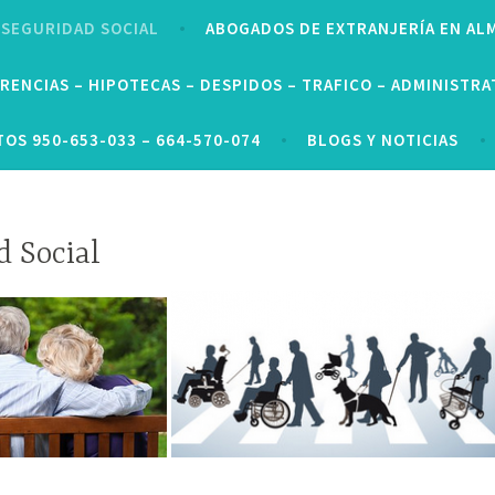
SEGURIDAD SOCIAL
ABOGADOS DE EXTRANJERÍA EN AL
RENCIAS – HIPOTECAS – DESPIDOS – TRAFICO – ADMINISTRA
OS 950-653-033 – 664-570-074
BLOGS Y NOTICIAS
d Social