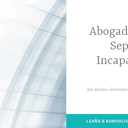
Abogado
Sep
Incap
Así mismo desempeña
LEAÑO & BONIFACI